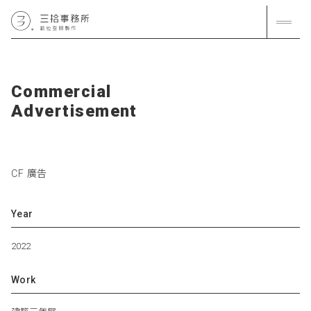
C
o
m
m
e
r
c
i
a
l
A
d
v
e
r
t
i
s
e
m
e
n
t
CF 廣告
Year
2022
Work