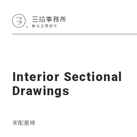
I
n
t
e
r
i
o
r
S
e
c
t
i
o
n
a
l
D
r
a
w
i
n
g
s
家配墨線