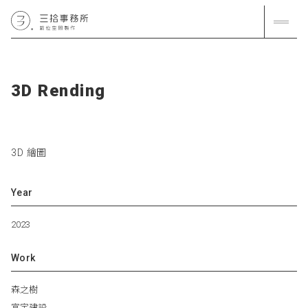
3
D
R
e
n
d
i
n
g
3D 繪圖
Year
2023
Work
森之樹
富宇建設