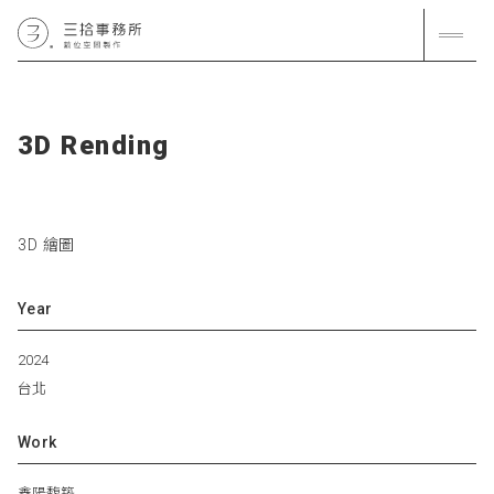
3
D
R
e
n
d
i
n
g
3D 繪圖
Year
2024
台北
Work
鑫陽馥築