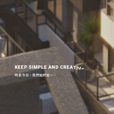
K
E
E
P
S
I
M
P
L
E
A
N
D
C
R
E
A
T
I
V
E
.
時
至
今
日
，
我
們
始
終
如
一
。